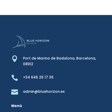

Port de Marina de Badalona,
Barcelona,
08912

+34 646 26 17 36

admin@bluehorizon.es
Menú