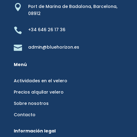

Port de Marina de Badalona,
Barcelona,
08912

+34 646 26 17 36

admin@bluehorizon.es
Menú
Actividades en el velero
Precios alquilar velero
Sobre nosotros
Contacto
Información legal