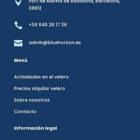

Port de Marina de Badalona,
Barcelona,
08912

+34 646 26 17 36

admin@bluehorizon.es
Menú
Actividades en el velero
Precios alquilar velero
Sobre nosotros
Contacto
Información legal