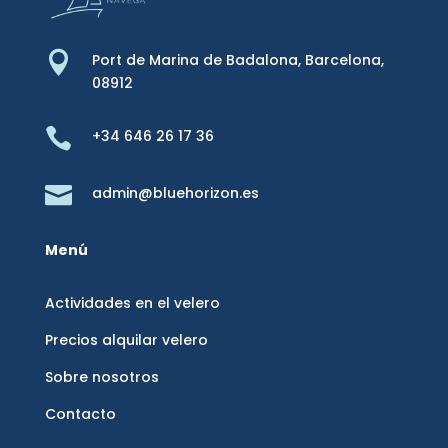

Port de Marina de Badalona,
Barcelona,
08912

+34 646 26 17 36

admin@bluehorizon.es
Menú
Actividades en el velero
Precios alquilar velero
Sobre nosotros
Contacto