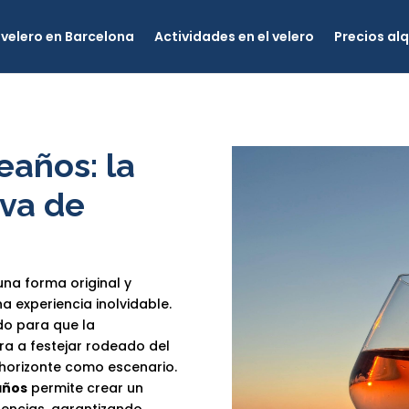
velero en Barcelona
Actividades en el velero
Precios alq
eaños: la
iva de
una forma original y
a experiencia inolvidable.
do para que la
a a festejar rodeado del
l horizonte como escenario.
años
permite crear un
rencias, garantizando