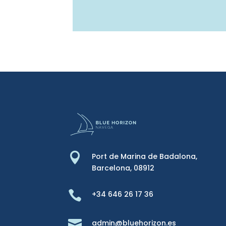

Port de Marina de Badalona,
Barcelona, 08912

+34 646 26 17 36

admin@bluehorizon.es