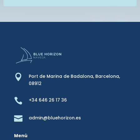

Port de Marina de Badalona,
Barcelona,
08912

+34 646 26 17 36

admin@bluehorizon.es
Menú