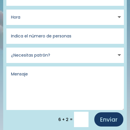
Enviar
=
6 + 2